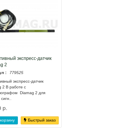
тивный экспресс-датчик
g 2
ул :
779525
ивный экспресс-датчик
 2 В работе с
лографом Diamag 2 для
 сигн..
 р.
 корзину
Быстрый заказ