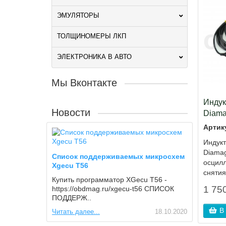
ЭМУЛЯТОРЫ
ТОЛЩИНОМЕРЫ ЛКП
ЭЛЕКТРОНИКА В АВТО
Мы Вконтакте
Индук
Новости
Diama
Артик
Индукт
Diamag
Список поддерживаемых микросхем
осцил
Xgecu T56
снятия
Купить программатор XGecu T56 -
1 750
https://obdmag.ru/xgecu-t56 СПИСОК
ПОДДЕРЖ..
В
Читать далее...
18.10.2020