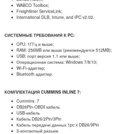
WABCO Toolbox;
Freightliner ServiceLink;
International DLB, Intune, and IPC v2.02.
СИСТЕМНЫЕ ТРЕБОВАНИЯ К PC:
CPU: 1ГГц и выше;
RAM: 256MB или выше (рекомендуется 512MB);
USB: порт версия 1.1 или выше;
Операционная система: Windows 7/8/10;
Wi-Fi-адаптер;
Bluetooth адаптер.
КОМПЛЕКТАЦИЯ CUMMINS INLINE 7:
Cummins 7
DB26Pln-OBDll кабель
USB-кабель
Кабель DB26/2Pin/3Pin
Кабель передачи данных 1pc x DB26/9Pin
3-контактный разъем